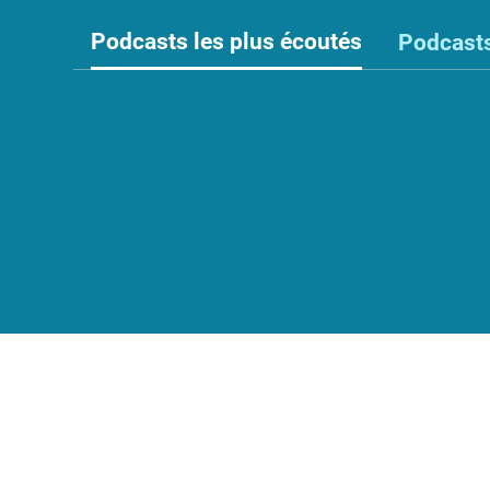
Nos
Podcasts les plus écoutés
Podcasts
événements
Intelligence
artificielle
Dialogue
Social
Relation
du
travail
SIT
SST