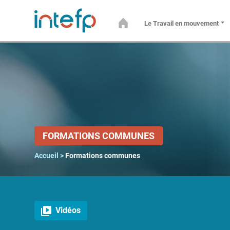
MENU
Le Travail en mouvement
Accueil
Le Travail
en
mouvement
Numérique
FORMATIONS COMMUNES
Accueil
>
Formations communes
Que
fait-
on du
travail
?
Vidéos