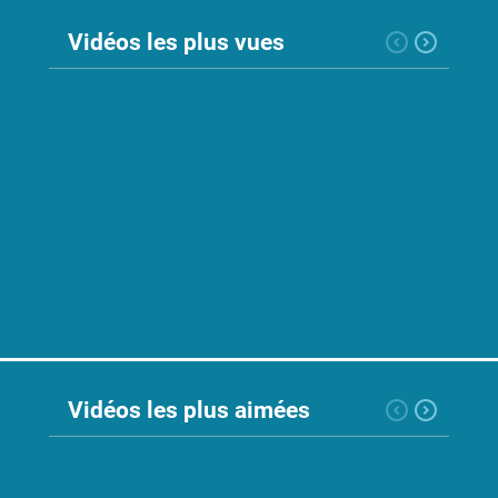
Nos
Vidéos les plus vues
événements
Intelligence
artificielle
Dialogue
Social
Relation
du
travail
Vidéos les plus aimées
SIT
SST