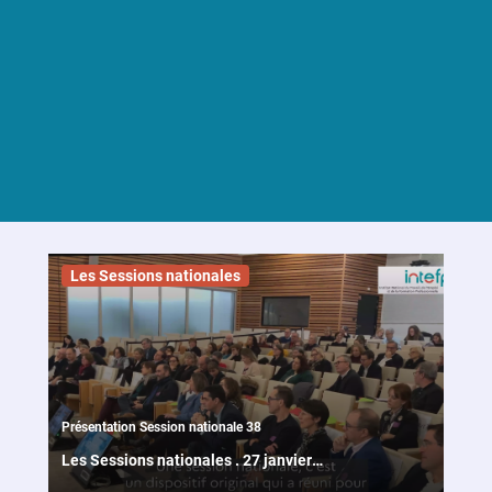
Nos
formations
Formation
initiale
Formation
continue
Les Sessions nationales
Formations
communes
Présentation Session nationale 38
Les
Sessions
Les Sessions nationales
.
27 janvier
nationales
2026