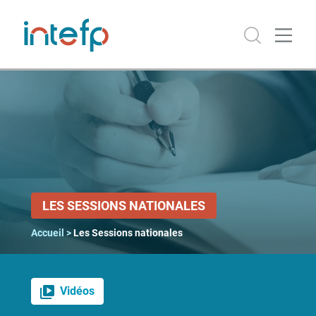
MENU
Accueil
Le Travail
en
mouvement
Numérique
LES SESSIONS NATIONALES
Que
Accueil
>
Les Sessions nationales
fait-
on du
travail
?
Vidéos