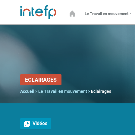
MENU
Le Travail en mouvement
Accueil
Le Travail
en
mouvement
Numérique
ECLAIRAGES
Accueil
>
Le Travail en mouvement
>
Eclairages
Que
fait-
on du
travail
?
Vidéos