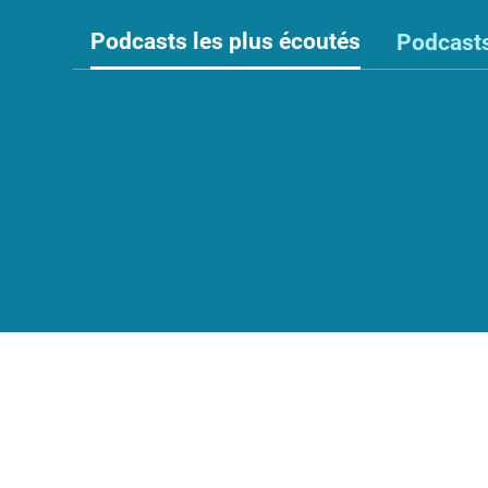
Nos
Podcasts les plus écoutés
Podcasts
événements
Intelligence
artificielle
Dialogue
Social
Relation
du
travail
SIT
SST