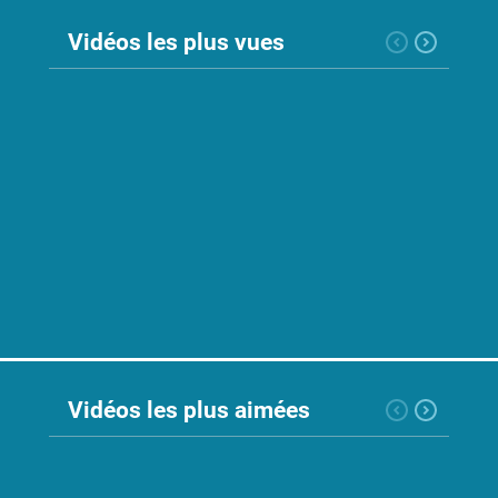
Nos
Vidéos les plus vues
événements
Intelligence
artificielle
Dialogue
Social
Relation
du
travail
Vidéos les plus aimées
SIT
SST