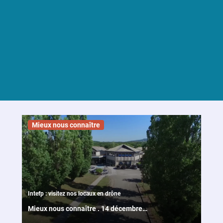
Nos
formations
Formation
initiale
Formation
continue
Mieux nous connaître
Formations
communes
Intefp : visitez nos locaux en drône
Les
Sessions
Mieux nous connaître
.
14 décembre
nationales
2021