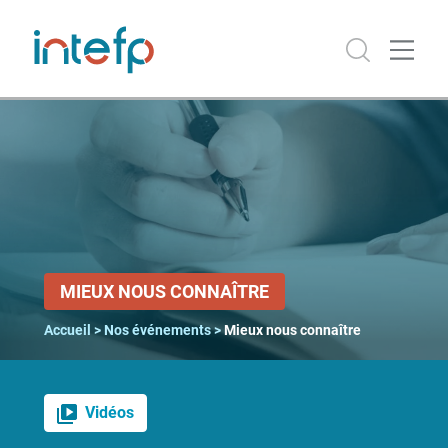
MENU
Accueil
Le Travail
en
mouvement
Numérique
MIEUX NOUS CONNAÎTRE
Que
Accueil
>
Nos événements
>
Mieux nous connaître
fait-
on du
travail
?
Vidéos