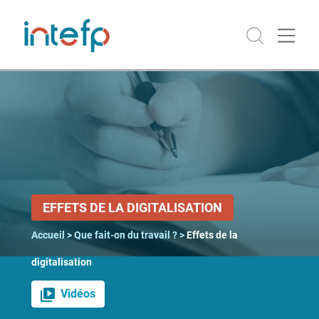
MENU
Accueil
Le Travail
en
mouvement
Numérique
EFFETS DE LA DIGITALISATION
Que
Accueil
>
Que fait-on du travail ?
>
Effets de la
fait-
on du
digitalisation
travail
?
Vidéos