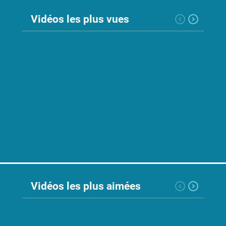
Nos
Vidéos les plus vues
événements
Intelligence
artificielle
Dialogue
Social
Relation
du
travail
Vidéos les plus aimées
SIT
SST